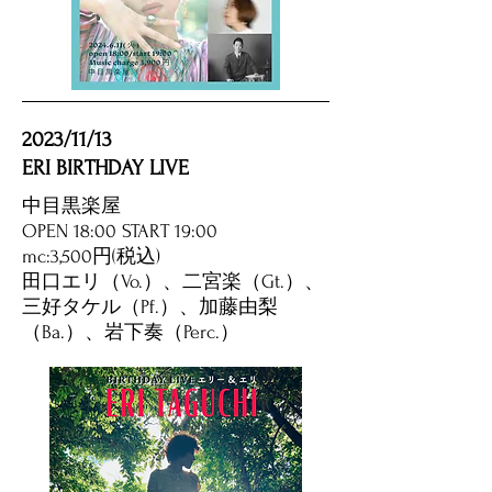
2023/11/13
ERI BIRTHDAY LIVE
中目黒楽屋
OPEN 18:00 START 19:00
​mc:3,500円(税込)
田口エリ（Vo.）、二宮楽（Gt.）、
三好タケル（Pf.）、加藤由梨
（Ba.）、岩下奏（Perc.）