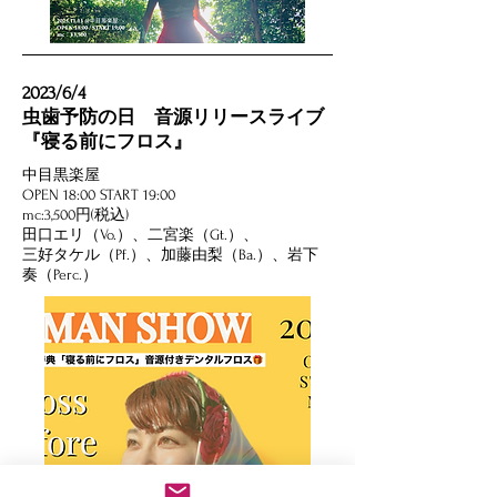
2023/6/4
虫歯予防の日 音源リリースライブ
『寝る前にフロス』
中目黒楽屋
OPEN 18:00 START 19:00
​mc:3,500円(税込)
田口エリ（Vo.）、二宮楽（Gt.）、
三好タケル（Pf.）、加藤由梨（Ba.）、岩下
奏（Perc.）